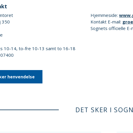
akt
ontoret
Hjemmeside:
www.g
j 350
Kontakt E-mail:
groe
Sognets officielle E-
re
s 10-14, to-fre 10-13 samt to 16-18
6707400
ker henvendelse
DET SKER I SOG