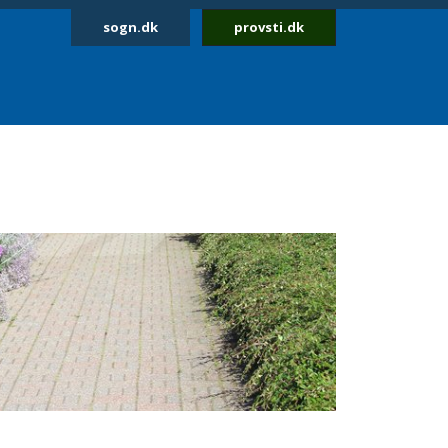
sogn.dk
provsti.dk