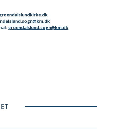
roendalslundkirke.dk
ndalslund.sogn@km.dk
mail:
groendalslund.sogn@km.dk
NET