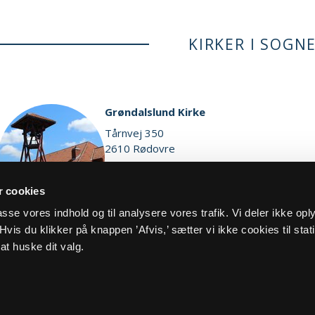
KIRKER I SOGN
Grøndalslund Kirke
Tårnvej 350
2610 Rødovre
Vis på kort
 cookies
lpasse vores indhold og til analysere vores trafik. Vi deler ikke op
vis du klikker på knappen ’Afvis,’ sætter vi ikke cookies til stati
at huske dit valg.