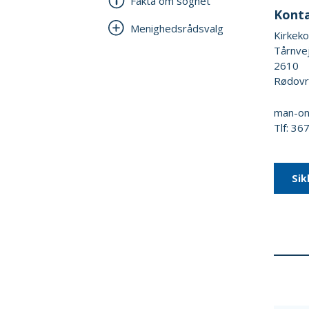
Fakta om sognet
Kont
Menighedsrådsvalg
Kirkek
Tårnve
2610
Rødov
man-on
Tlf: 3
Sik