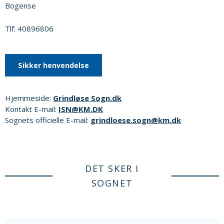
Bogense
Tlf: 40896806
Sikker henvendelse
Hjemmeside:
Grindløse Sogn.dk
Kontakt E-mail:
ISN@KM.DK
Sognets officielle E-mail:
grindloese.sogn@km.dk
DET SKER I
SOGNET