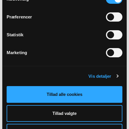
Klinte Kirke, kl. 09:00
Henrik Skoven
Præferencer
Alle gudstjenester
Statistik
Marketing
Arrangementer
Vis detaljer
Der er ingen forestående arrangementer indtastet.
Tillad alle cookies
Tillad valgte