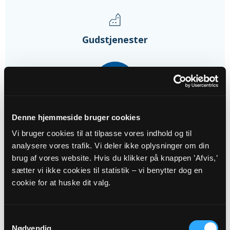
Gudstjenester
09
AUG
Denne hjemmeside bruger cookies
Gudstjeneste i Grindløse Kirke...
Grindløse Kirke, kl. 09:00
Vi bruger cookies til at tilpasse vores indhold og til
Henrik Skoven
analysere vores trafik. Vi deler ikke oplysninger om din
brug af vores website. Hvis du klikker på knappen ’Afvis,’
sætter vi ikke cookies til statistik – vi benytter dog en
30
cookie for at huske dit valg.
AUG
Samtykkevalg
Gudstjeneste i Klinte Kirke...
Nødvendig