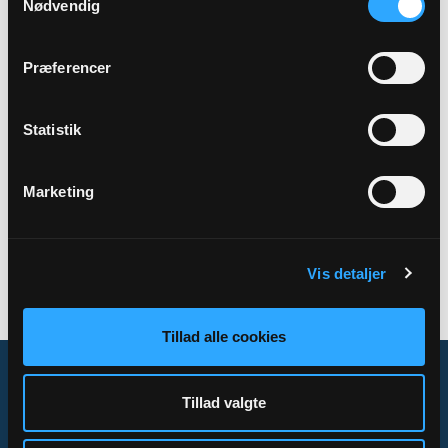
Nødvendig
Adresse
Halk Præstegårdslade,
Bankelvej,
6100 Haderslev
Præferencer
Statistik
Tilbage
Marketing
Vis detaljer
Tillad alle cookies
Tillad valgte