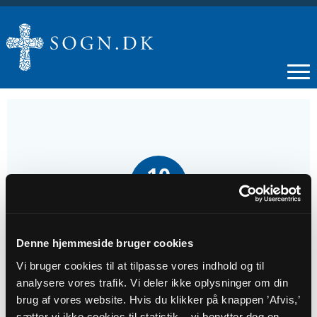
10
MAJ
Højmesse i Græsted Kirke, 5.s.e. påske, Johs.
Denne hjemmeside bruger cookies
17,1-11
Vi bruger cookies til at tilpasse vores indhold og til
analysere vores trafik. Vi deler ikke oplysninger om din
Tidspunkt
brug af vores website. Hvis du klikker på knappen ’Afvis,’
kl. 10:00
sætter vi ikke cookies til statistik – vi benytter dog en