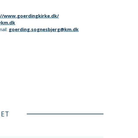
://www.goerdingkirke.dk/
@km.dk
mail:
goerding.sognesbjerg@km.dk
NET