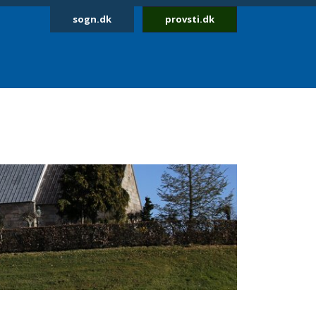
sogn.dk
provsti.dk