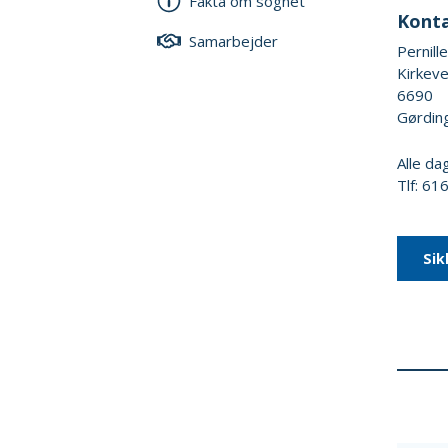
Fakta om sognet
Kont
Samarbejder
Pernill
Kirkeve
6690
Gørdin
Alle d
Tlf: 6
Sik