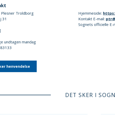
akt
e Plesner Troldborg
Hjemmeside:
https
j 31
Kontakt E-mail:
ptr
Sognets officielle E-
g
age undtagen mandag
1683133
ker henvendelse
DET SKER I SOG