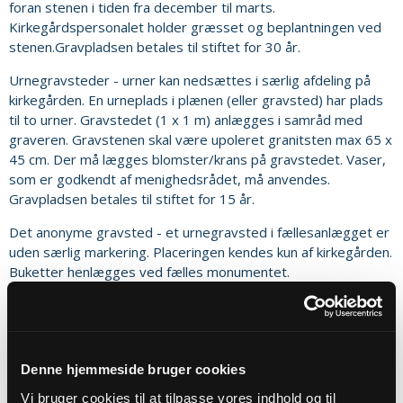
foran stenen i tiden fra december til marts.
Kirkegårdspersonalet holder græsset og beplantningen ved
stenen.Gravpladsen betales til stiftet for 30 år.
Urnegravsteder - urner kan nedsættes i særlig afdeling på
kirkegården. En urneplads i plænen (eller gravsted) har plads
til to urner. Gravstedet (1 x 1 m) anlægges i samråd med
graveren. Gravstenen skal være upoleret granitsten max 65 x
45 cm. Der må lægges blomster/krans på gravstedet. Vaser,
som er godkendt af menighedsrådet, må anvendes.
Gravpladsen betales til stiftet for 15 år.
Det anonyme gravsted - et urnegravsted i fællesanlægget er
uden særlig markering. Placeringen kendes kun af kirkegården.
Buketter henlægges ved fælles monumentet.
Fredningstid - er 30 år for kistebegravelser og 15 år for
urner. Derefter kan gravstedet benyttes til andre
begravelser, hvis der ikke forinden er truffet aftale om
forlængelse.
Denne hjemmeside bruger cookies
Udsmykning af gravsteder - må kun foretages med de i
Vi bruger cookies til at tilpasse vores indhold og til