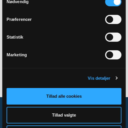
Nødvendig
Adresse
Gentofte Kirke,
Gentoftegade 21,
2820 Gentofte
Præferencer
Statistik
Tilbage
Marketing
Vis detaljer
Tillad alle cookies
Tillad valgte