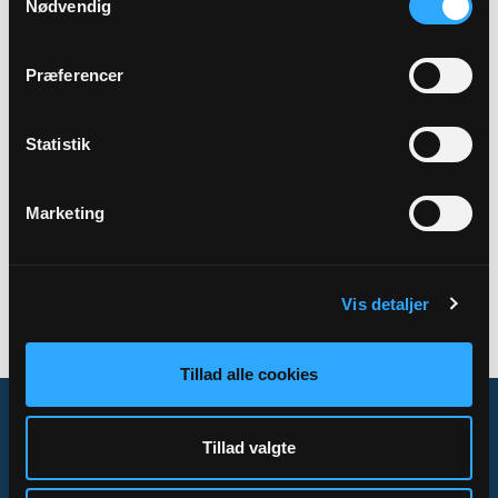
Nødvendig
Adresse
Gellerup Kirke,
Gudrunsvej 88,
8220 Brabrand
Præferencer
Statistik
Tilbage
Marketing
Vis detaljer
Tillad alle cookies
Tillad valgte