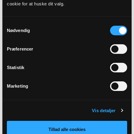
cookie for at huske dit valg.
Præst
Iben Johanne Thomsen
Samtykkevalg
Nødvendig
Adresse
Sankt Sørens Kirke,
Kirkebakken 3,
Gl. Rye,
8680 Ry
Præferencer
Link
Statistik
Se mere: https://www.glryekirke.dk/b/gudstjeneste-
kopi-46198037
Marketing
Tilbage
Vis detaljer
Tillad alle cookies