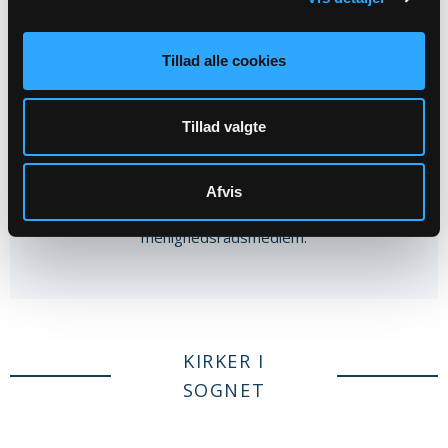
Tillad alle cookies
Andet indhold
På denne side finder du kontaktoplysninger til
Tillad valgte
kirkerne i dit lokale sogn, samt andre nyttige
informationer om sognet. Du kan se
Afvis
begivenheder i sognets kalender, og finde
sognets tilknyttede præster og
menighedsrådsmedlem.
KIRKER I
SOGNET