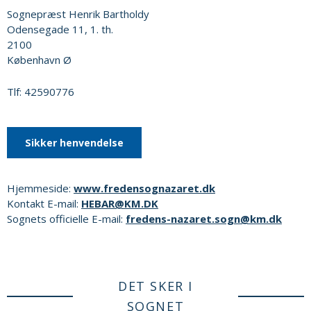
Sognepræst Henrik Bartholdy
Odensegade 11, 1. th.
2100
København Ø
Tlf: 42590776
Sikker henvendelse
Hjemmeside:
www.fredensognazaret.dk
Kontakt E-mail:
HEBAR@KM.DK
Sognets officielle E-mail:
fredens-nazaret.sogn@km.dk
DET SKER I
SOGNET