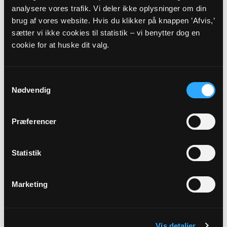
AUG
analysere vores trafik. Vi deler ikke oplysninger om din
brug af vores website. Hvis du klikker på knappen ’Afvis,’
KirkeSplat
sætter vi ikke cookies til statistik – vi benytter dog en
Nazaret Kirke, kl. 09:30
cookie for at huske dit valg.
Peter Päivinen Ellerbek
Samtykkevalg
Alle gudstjenester
Nødvendig
Præferencer
Statistik
Arrangementer
Der er ingen forestående arrangementer indtastet.
Marketing
Vis detaljer