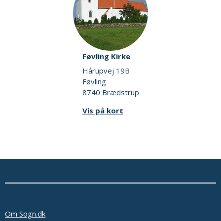
Føvling Kirke
Hårupvej 19B
Føvling
8740 Brædstrup
Vis på kort
Om Sogn.dk