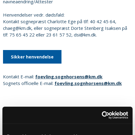
navneaendring/Attester
Henvendelser vedr. dødsfald:
Kontakt sognepræst Charlotte Ege på tlf: 40 42 45 64,
chaeg@km.dk, eller sognepræst Dorte Stenberg Isaksen på
tlf: 75 65 45 22 eller 23 61 57 52, dsi@km.dk.
Sikker henvendelse
Kontakt E-mail:
foevling.sognhorsens@km.dk
Sognets officielle E-mail:
foevling.sognhorsens@km.dk
DET SKER I
SOGNET