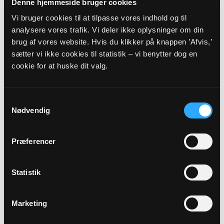
Denne hjemmeside bruger cookies
Vi bruger cookies til at tilpasse vores indhold og til
analysere vores trafik. Vi deler ikke oplysninger om din
brug af vores website. Hvis du klikker på knappen ’Afvis,’
sætter vi ikke cookies til statistik – vi benytter dog en
Gudstjenester
cookie for at huske dit valg.
16
Samtykkevalg
AUG
Nødvendig
Gudstjeneste i Føvling kirke ved...
Præferencer
Føvling Kirke, kl. 11:00
Charlotte Ege
Statistik
30
Marketing
AUG