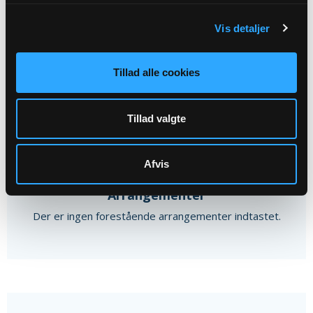
Gudstjeneste i Føvling kirke ved...
Vis detaljer
Føvling Kirke, kl. 09:30
Dorte Stenberg Isaksen
Tillad alle cookies
Alle gudstjenester
Tillad valgte
Afvis
Arrangementer
Der er ingen forestående arrangementer indtastet.