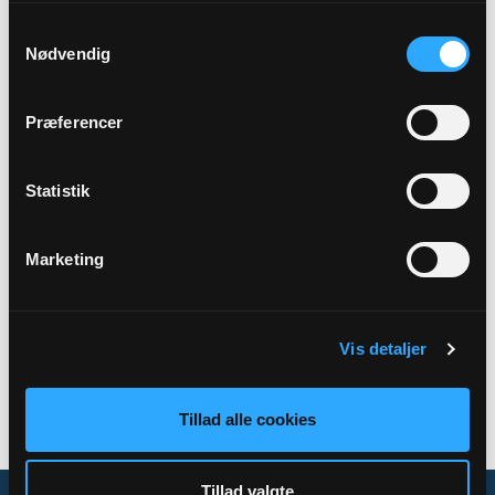
Samtykkevalg
Præst
Nødvendig
Sara Haugaard Horneman-Thielcke
Præferencer
Sted
Farendløse
Statistik
Marketing
Tilbage
Vis detaljer
Tillad alle cookies
Tillad valgte