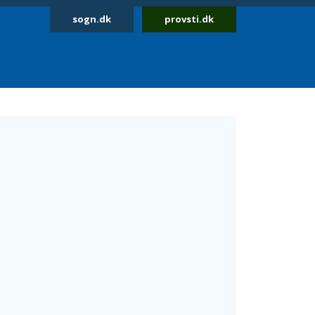
sogn.dk
provsti.dk