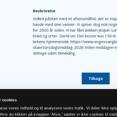
Beskrivelse
Indled påsken med et aftensmåltid, der er inspi
havde med sine venner. Vi spiser dog nok noge
for 2000 år siden. Vi har fået kokken Jesper Lu
brød og urter. Dertil vin. Det koster kun 150 kr
kirkens hjemmeside: https://www.engesvangkirk
skaertorsdagsmiddag-2026 Inden middagen er 
deltage uden tilmelding.
Tilbage
 cookies
lpasse vores indhold og til analysere vores trafik. Vi deler ikke op
vis du klikker på knappen ’Afvis,’ sætter vi ikke cookies til stati