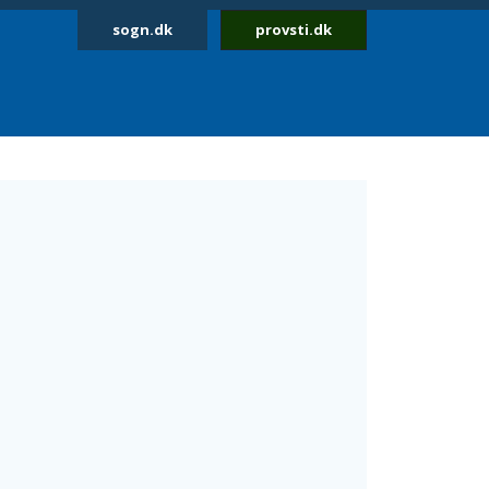
sogn.dk
provsti.dk