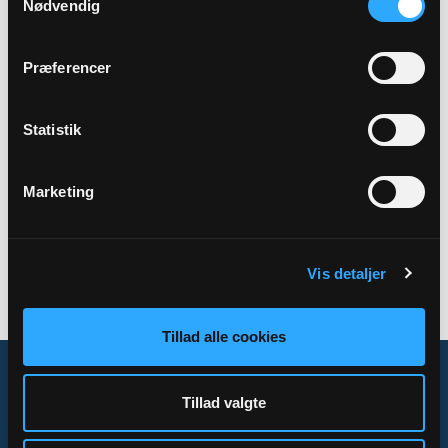
Nødvendig
Sted
Egeris store mødelokale
Præferencer
Statistik
Tilbage
Marketing
Vis detaljer
Tillad alle cookies
Tillad valgte