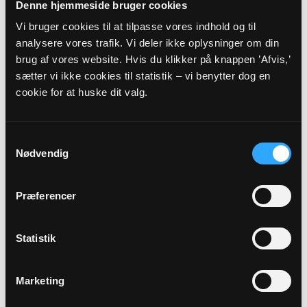
Denne hjemmeside bruger cookies
Vi bruger cookies til at tilpasse vores indhold og til
Sted
analysere vores trafik. Vi deler ikke oplysninger om din
Kirkehuset i Durup
brug af vores website. Hvis du klikker på knappen ’Afvis,’
sætter vi ikke cookies til statistik – vi benytter dog en
cookie for at huske dit valg.
Beskrivelse
Studiekreds – læs Markus på to måneder Ved sognepræst
Christian Kjær Bjerre Hver mandag kl. 19.30-21.30 i
Samtykkevalg
oktober og november er der studiekreds i Kirkehuset i
Nødvendig
Durup. Vi fordyber os hver gang i to kapitler fra
Markusevangeliet. Det tager omkring 10 minutter at læse
to kapitler af Markusevangeliet. Markusevangeliet er det
Præferencer
korsteste og ældste af Bibelens fire evangelier om Jesu liv
og gerninger. Ved at læse Markusevangeliet i fællesskab,
kan vi sammen gå på opdagelse i fortællingerne. Der
Statistik
kræves ingen forkundskaber eller viden om Kristendommen
og Markusevangeliet. Vi læser sammen og deler de tanker
og opdagelser vi får undervejs på læserejsen. Vi læser til
Marketing
møderne fra Bibelen i oversættelsen fra 1992. Du er