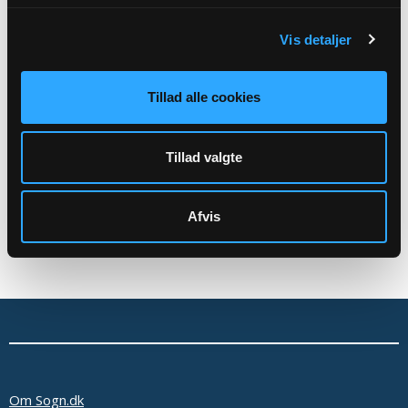
velkommen til at låne en Bibel, hvis du ikke har en. Kom og
hør mere om arrangementet ved introduktionsaften 30.
Vis detaljer
september.
Tillad alle cookies
Tilbage
Tillad valgte
Afvis
Om Sogn.dk