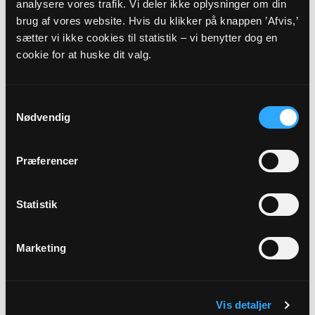
analysere vores trafik. Vi deler ikke oplysninger om din
Præst
brug af vores website. Hvis du klikker på knappen ’Afvis,’
sætter vi ikke cookies til statistik – vi benytter dog en
Hanne Svensmark
cookie for at huske dit valg.
Adresse
Dorf Kirke,
Storskovvej 63,
9330 Dronninglund
Samtykkevalg
Nødvendig
Beskrivelse
Præferencer
Månedens salme november: 857. Som solskin over mark
og hav (på dets egen melodi)
Statistik
Link
Se mere:
Marketing
https://www.dronninglundkirke.dk/b/hojmesse-
39688554
Vis detaljer