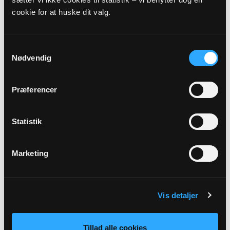
cookie for at huske dit valg.
Præst
Hanne Svensmark
Samtykkevalg
Nødvendig
Adresse
Dorf Kirke,
Storskovvej 63,
9330 Dronninglund
Præferencer
Link
Se mere:
Statistik
https://www.dronninglundkirke.dk/b/gudstjeneste-
36566005
Marketing
Tilbage
Vis detaljer
Tillad alle cookies