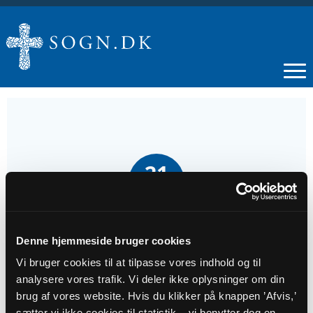
21
APR
Gudstjeneste
Denne hjemmeside bruger cookies
Vi bruger cookies til at tilpasse vores indhold og til
Tidspunkt
analysere vores trafik. Vi deler ikke oplysninger om din
kl. 10:00
brug af vores website. Hvis du klikker på knappen ’Afvis,’
sætter vi ikke cookies til statistik – vi benytter dog en