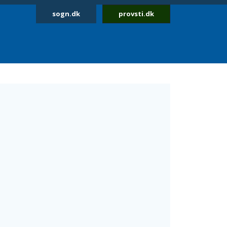
sogn.dk
provsti.dk