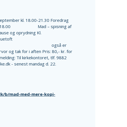
eptember kl. 18.00-21.30 Foredrag
am: Kl. 18.00 Mad – spisning af
 og oprydning Kl.
 v. Peter Duetoft
fter, hvor der også er
ak for i aften Pris: 80,- kr. for
melding: Til kirkekontoret, tlf. 9882
rke.dk - senest mandag d. 22.
.dk/b/mad-med-mere-kopi-