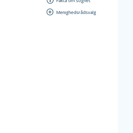
Fakta om sognet
Menighedsrådsvalg