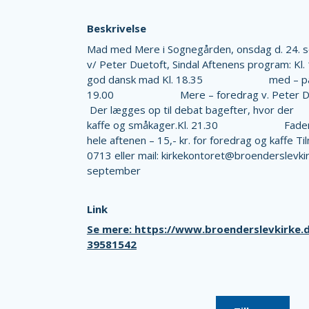
Beskrivelse
Mad med Mere i Sognegården, onsdag d. 24. s
v/ Peter Duetoft, Sindal Aftenens progr
god dansk mad Kl. 18.35 med – pause
19.00 Mere – foredrag
Der lægges op til debat bage
kaffe og småkager.Kl. 21.30 Fadervor og t
hele aftenen – 15,- kr. for foredrag og kaffe Til
0713 eller mail: kirkekontoret@broenderslevki
september
Link
Se mere: https://www.broenderslevkirke
39581542