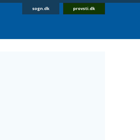
sogn.dk
provsti.dk