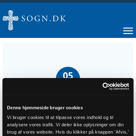
05
JUL
Højmesse ved Louise Ekelund - 5. søndag
efter trinitatis
Denne hjemmeside bruger cookies
Vi bruger cookies til at tilpasse vores indhold og til
analysere vores trafik. Vi deler ikke oplysninger om din
Tidspunkt
brug af vores website. Hvis du klikker på knappen ’Afvis,’
kl. 10:00