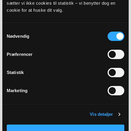
sætter vi ikke cookies til statistik – vi benytter dog en
cookie for at huske dit valg.
Præst
Louise Boldt Ekelund
Samtykkevalg
Nødvendig
Adresse
Brøndbyøster Kirke,
Park Allé 45,
2605 Brøndby
Præferencer
Link
Statistik
Se mere: https://www.brondbyoster-
kirke.dk/b/hojmesse-ved-louise-ekelund-5-sondag-
efter-trinitatis-47680047
Marketing
Vis detaljer
Tilbage