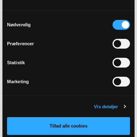
Tina Preus Hansen
Samtykkevalg
Alle gudstjenester
Nødvendig
Præferencer
Statistik
Arrangementer
Marketing
13
SEP
Vis detaljer
Sognetur gudstjeneste anden kirke
Bogø Kirke, kl. 09:00
Tillad alle cookies