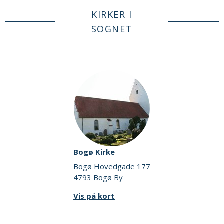
KIRKER I
SOGNET
Bogø Kirke
Bogø Hovedgade 177
4793 Bogø By
Vis på kort