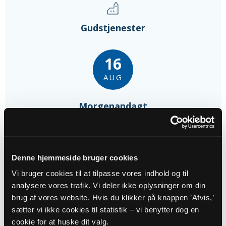
Gudstjenester
16
AUG
Morgenandagt
Bogø Kirke, kl. 09:00
Pia Hjort Nielsen
Denne hjemmeside bruger cookies
30
Vi bruger cookies til at tilpasse vores indhold og til
AUG
analysere vores trafik. Vi deler ikke oplysninger om din
brug af vores website. Hvis du klikker på knappen ’Afvis,’
Gudstjeneste Bogø Mølle
sætter vi ikke cookies til statistik – vi benytter dog en
Bogø Mølle, kl. 11:00
cookie for at huske dit valg.