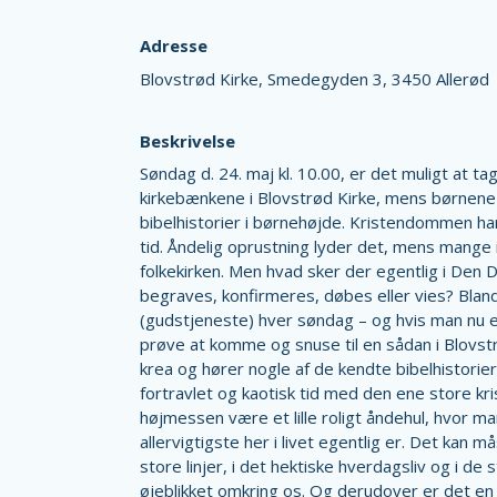
Adresse
Blovstrød Kirke,
Smedegyden 3,
3450 Allerød
Beskrivelse
Søndag d. 24. maj kl. 10.00, er det muligt at tag
kirkebænkene i Blovstrød Kirke, mens børnene l
bibelhistorier i børnehøjde. Kristendommen har
tid. Åndelig oprustning lyder det, mens mang
folkekirken. Men hvad sker der egentlig i Den D
begraves, konfirmeres, døbes eller vies? Blan
(gudstjeneste) hver søndag – og hvis man nu er
prøve at komme og snuse til en sådan i Blovs
krea og hører nogle af de kendte bibelhistorie
fortravlet og kaotisk tid med den ene store kr
højmessen være et lille roligt åndehul, hvor m
allervigtigste her i livet egentlig er. Det kan 
store linjer, i det hektiske hverdagsliv og i de
øjeblikket omkring os. Og derudover er det en