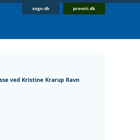
sogn.dk
provsti.dk
se ved Kristine Krarup Ravn