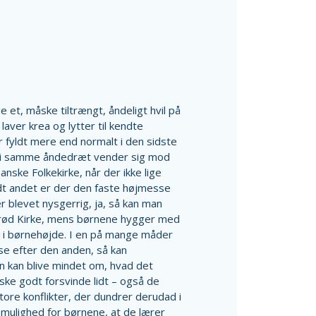
e et, måske tiltrængt, åndeligt hvil på
aver krea og lytter til kendte
 fyldt mere end normalt i den sidste
e i samme åndedræt vender sig mod
anske Folkekirke, når der ikke lige
dt andet er der den faste højmesse
 blevet nysgerrig, ja, så kan man
trød Kirke, mens børnene hygger med
r i børnehøjde. I en på mange måder
ise efter den anden, så kan
an kan blive mindet om, hvad det
måske godt forsvinde lidt – også de
 store konflikter, der dundrer derudad i
 mulighed for børnene, at de lærer