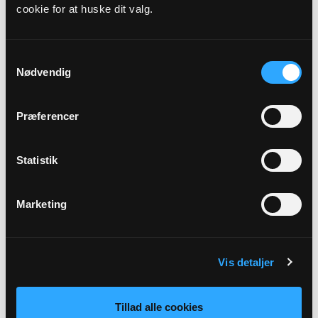
cookie for at huske dit valg.
Præst
Karin Merete Rahbek-Engmarksgaard
Samtykkevalg
Nødvendig
Adresse
Blåhøj Kirke,
Blåhøj Kirkevej 48,
Blåhøj,
7330 Brande
Præferencer
Link
Statistik
Se mere: https://www.xn--blhjogfilskovkirker-
1wb41b.dk/b/gudstjeneste-39796517
Marketing
Tilbage
Vis detaljer
Tillad alle cookies