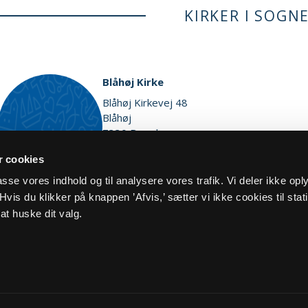
KIRKER I SOGN
Blåhøj Kirke
Blåhøj Kirkevej 48
Blåhøj
7330 Brande
Vis på kort
 cookies
lpasse vores indhold og til analysere vores trafik. Vi deler ikke op
vis du klikker på knappen ’Afvis,’ sætter vi ikke cookies til stati
at huske dit valg.
og cookiepolitik
Kontakt