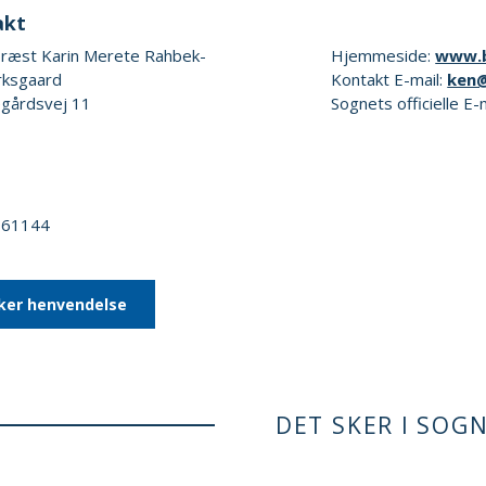
akt
ræst Karin Merete Rahbek-
Hjemmeside:
www.b
ksgaard
Kontakt E-mail:
ken
gårdsvej 11
Sognets officielle E-
3961144
ker henvendelse
DET SKER I SOG