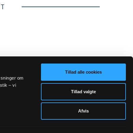
ET
Tillad alle cookies
lysninger om
stik – vi
Tillad valgte
Afvis
Sogn.dk/admin