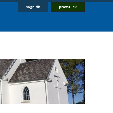
sogn.dk
provsti.dk