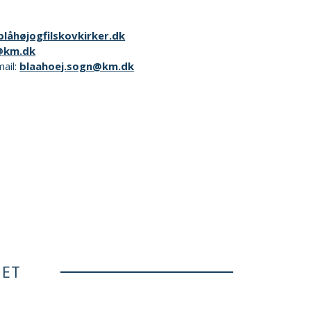
låhøjogfilskovkirker.dk
@km.dk
mail:
blaahoej.sogn@km.dk
NET