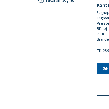
Fakta om sognet
Kont
Sognep
Engmar
Præste
Blåhøj
7330
Brande
Tlf: 2
Sik