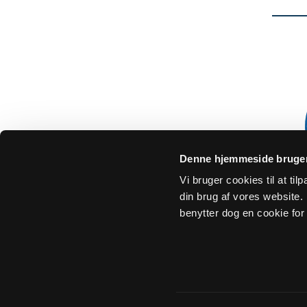
Denne hjemmeside bruger
Vi bruger cookies til at ti
din brug af vores website. H
benytter dog en cookie for 
Om Sogn.dk
Tilgængelighedserklæring
Privatlivs- 