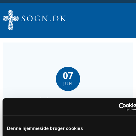
07
JUN
Lovsangsgudstjeneste
Tidspunkt
kl. 19:00
Denne hjemmeside bruger cookies