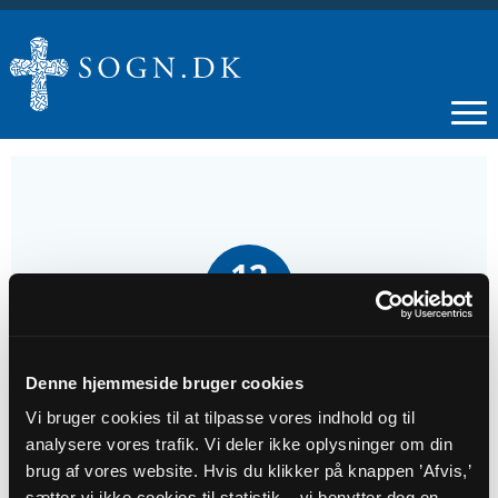
12
OKT
Gudstjeneste Arden kirke
Denne hjemmeside bruger cookies
Vi bruger cookies til at tilpasse vores indhold og til
Tidspunkt
analysere vores trafik. Vi deler ikke oplysninger om din
kl. 09:30
brug af vores website. Hvis du klikker på knappen ’Afvis,’
sætter vi ikke cookies til statistik – vi benytter dog en