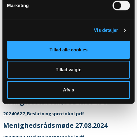
Marketing
Menighedsrådsmøde 23.01.2024
Beslutningsprotokol_fra_den_23.01.2024.pdf
Menighedsrådsmøde 22.02.2024
Vis detaljer
Beslutningsprotokol_22.02.2024.pdf
Tillad alle cookies
Menighedsrådsmøde 25.03.2024
Menighedsrådsmøde den 25.03.2024
Tillad valgte
Menighedsrådsmøde 16.05.2024
20240516_Beslutningsprotokol.pdf
Afvis
Menighedsrådsmøde 27.06.2024
20240627_Beslutningsprotokol.pdf
Menighedsrådsmøde 27.08.2024