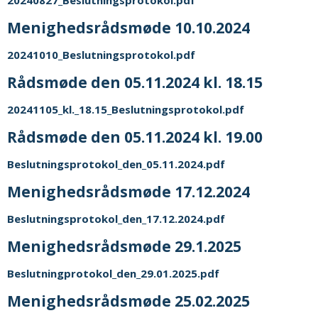
20240827_Beslutningsprotokol.pdf
Menighedsrådsmøde 10.10.2024
20241010_Beslutningsprotokol.pdf
Rådsmøde den 05.11.2024 kl. 18.15
20241105_kl._18.15_Beslutningsprotokol.pdf
Rådsmøde den 05.11.2024 kl. 19.00
Beslutningsprotokol_den_05.11.2024.pdf
Menighedsrådsmøde 17.12.2024
Beslutningsprotokol_den_17.12.2024.pdf
Menighedsrådsmøde 29.1.2025
Beslutningprotokol_den_29.01.2025.pdf
Menighedsrådsmøde 25.02.2025