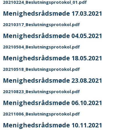
20210224_Beslutningsprotokol_01.pdf
Menighedsrådsmøde 17.03.2021
20210317_Beslutningsprotokol.pdf
Menighedsrådsmøde 04.05.2021
20210504_Beslutningsprotokol.pdf
Menighedsrådsmøde 18.05.2021
20210518_Beslutningsprotokol.pdf
Menighedsrådsmøde 23.08.2021
20210823_Beslutningsprotokol.pdf
Menighedsrådsmøde 06.10.2021
20211006_Beslutningsprotokol.pdf
Menighedsrådsmøde 10.11.2021