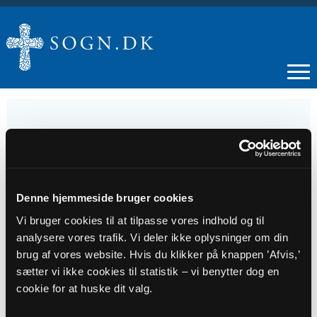
21
JUN
Denne hjemmeside bruger cookies
Vi bruger cookies til at tilpasse vores indhold og til
Gudstjeneste v. Kamilla Lundager Bundgaard
analysere vores trafik. Vi deler ikke oplysninger om din
brug af vores website. Hvis du klikker på knappen ’Afvis,’
sætter vi ikke cookies til statistik – vi benytter dog en
Tidspunkt
cookie for at huske dit valg.
kl. 10:00 - 11:00