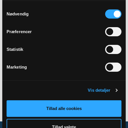
Samtykkevalg
Præst
Nødvendig
Kamilla Lundager Bundgaard
Præferencer
Adresse
Alderslyst Kirke,
Tulipanvej 13,
8600 Silkeborg
Statistik
Marketing
Tilbage
Vis detaljer
Tillad alle cookies
Tillad valgte