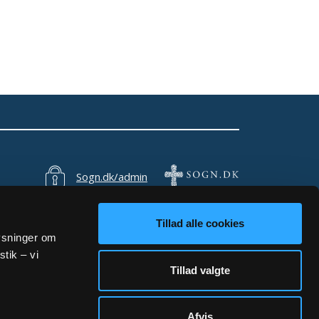
Sogn.dk/admin
Tillad alle cookies
lysninger om
stik – vi
Tillad valgte
Afvis