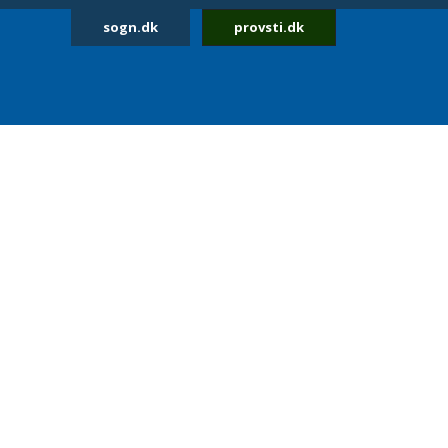
sogn.dk
provsti.dk