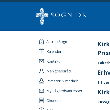
Åstrup Sogn
Kir
Pris
Kalender
Kontakt
Takstb
Erhv
Menighedsråd
Præster & medarb.
Erhver
Kir
Myndighedsadresser
Økonomi
Kirke