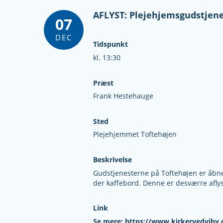
AFLYST: Plejehjemsgudstjene
07
DEC
Tidspunkt
kl. 13:30
Præst
Frank Hestehauge
Sted
Plejehjemmet Toftehøjen
Beskrivelse
Gudstjenesterne på Toftehøjen er åbne f
der kaffebord. Denne er desværre afl
Link
Se mere: https://www.kirkervedviby.