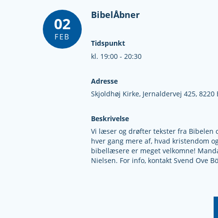
BibelÅbner
02
FEB
Tidspunkt
kl. 19:00 - 20:30
Adresse
Skjoldhøj Kirke,
Jernaldervej 425,
8220 
Beskrivelse
Vi læser og drøfter tekster fra Bibel
hver gang mere af, hvad kristendom og
bibellæsere er meget velkomne! Mandag
Nielsen. For info, kontakt Svend Ove