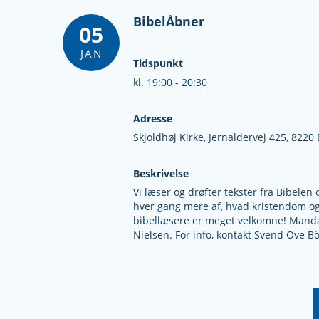
BibelÅbner
05
JAN
Tidspunkt
kl. 19:00 - 20:30
Adresse
Skjoldhøj Kirke,
Jernaldervej 425,
8220 
Beskrivelse
Vi læser og drøfter tekster fra Bibel
hver gang mere af, hvad kristendom og
bibellæsere er meget velkomne! Mandag
Nielsen. For info, kontakt Svend Ove