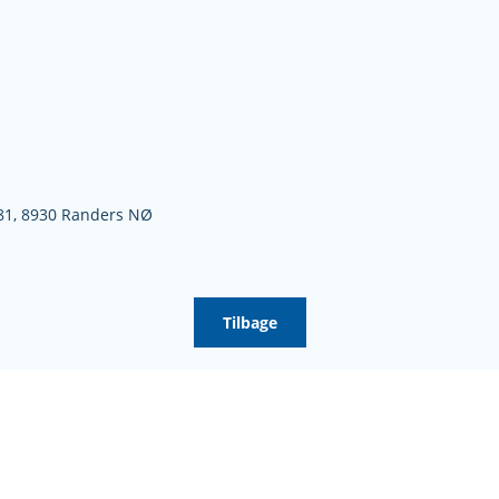
81,
8930 Randers NØ
Tilbage