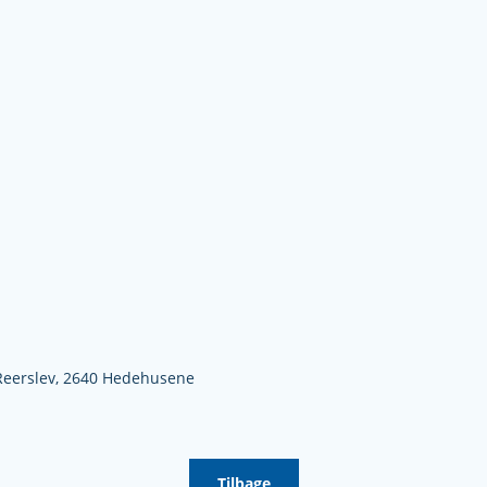
Reerslev,
2640 Hedehusene
Tilbage