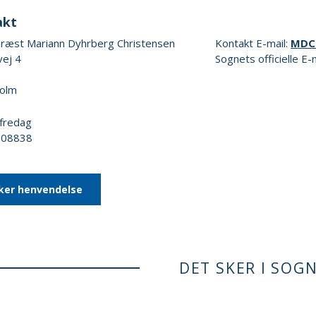
akt
ræst Mariann Dyhrberg Christensen
Kontakt E-mail:
MDC
vej 4
Sognets officielle E-
olm
 fredag
1308838
ker henvendelse
DET SKER I SOG