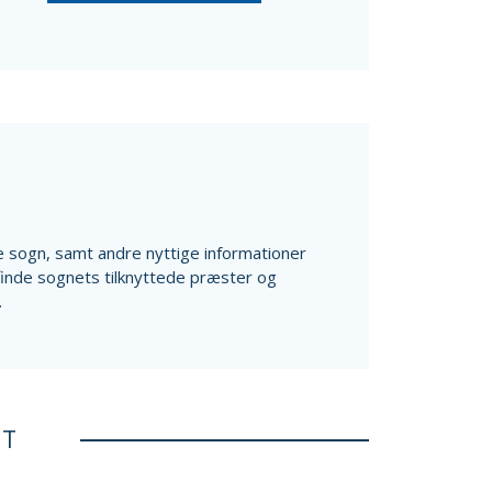
ale sogn, samt andre nyttige informationer
finde sognets tilknyttede præster og
.
ET