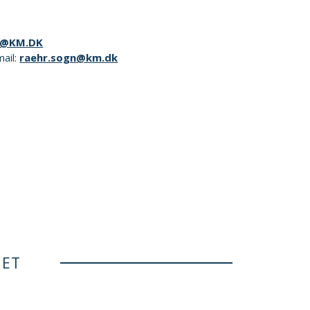
@KM.DK
mail:
raehr.sogn@km.dk
NET