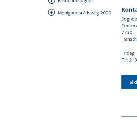
Fakta om sognet
Kont
Menighedsrådsvalg 2020
Sognep
Center
7730
Hansth
Fridag:
Tlf: 2
Sik