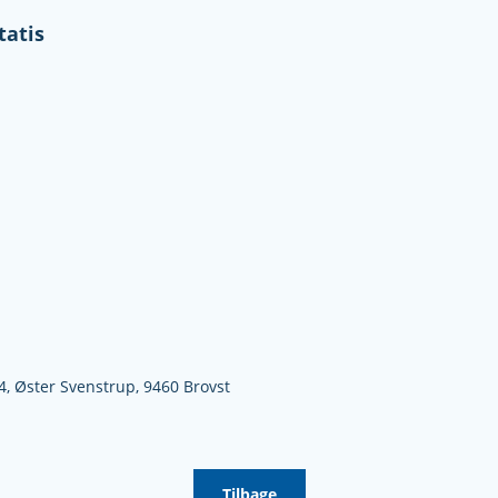
tatis
4,
Øster Svenstrup,
9460 Brovst
Tilbage