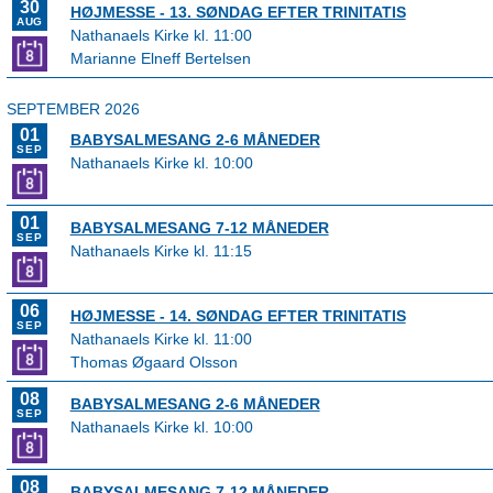
30
HØJMESSE - 13. SØNDAG EFTER TRINITATIS
AUG
Nathanaels Kirke kl. 11:00
Marianne Elneff Bertelsen
SEPTEMBER 2026
01
BABYSALMESANG 2-6 MÅNEDER
SEP
Nathanaels Kirke kl. 10:00
01
BABYSALMESANG 7-12 MÅNEDER
SEP
Nathanaels Kirke kl. 11:15
06
HØJMESSE - 14. SØNDAG EFTER TRINITATIS
SEP
Nathanaels Kirke kl. 11:00
Thomas Øgaard Olsson
08
BABYSALMESANG 2-6 MÅNEDER
SEP
Nathanaels Kirke kl. 10:00
08
BABYSALMESANG 7-12 MÅNEDER