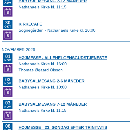
BABYSALMESANG 7-12 MÅNEDER
OKT
Nathanaels Kirke kl. 11:15
30
KIRKECAFÉ
OKT
Sognegården - Nathanaels Kirke kl. 10:00
NOVEMBER 2026
01
HØJMESSE - ALLEHELGENSGUDSTJENESTE
NOV
Nathanaels Kirke kl. 16:00
Thomas Øgaard Olsson
03
BABYSALMESANG 2-6 MÅNEDER
NOV
Nathanaels Kirke kl. 10:00
03
BABYSALMESANG 7-12 MÅNEDER
NOV
Nathanaels Kirke kl. 11:15
08
HØJMESSE - 23. SØNDAG EFTER TRINITATIS
NOV