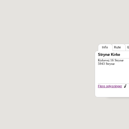
Info
Rute
G
Strynø Kirke
Kirkevej 16 Strynø
5943 Strynø
Flere oplysninger