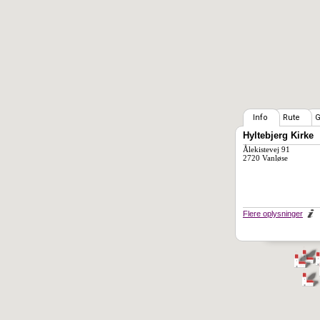
Info
Rute
G
Hyltebjerg Kirke
Ålekistevej 91
2720 Vanløse
Flere oplysninger