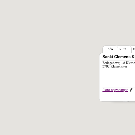
Info
Rute
G
Sankt Clemens K
Bedegadevej 1A Kleme
3782 Klemensker
Flere oplysninger