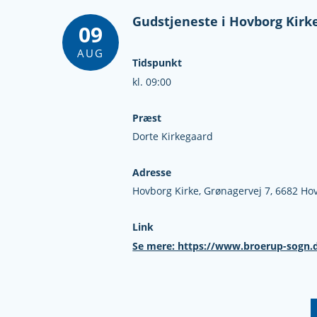
Gudstjeneste i Hovborg Kirk
09
AUG
Tidspunkt
kl. 09:00
Præst
Dorte Kirkegaard
Adresse
Hovborg Kirke,
Grønagervej 7,
6682 Ho
Link
Se mere: https://www.broerup-sogn.d