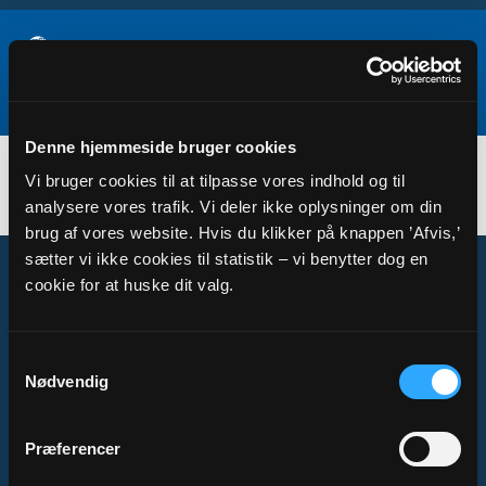
Denne hjemmeside bruger cookies
Beslutningsprotokol 21. april 2021
Vi bruger cookies til at tilpasse vores indhold og til
Underskrevet_beslutningsprotokol_21._april_2021.pdf
analysere vores trafik. Vi deler ikke oplysninger om din
brug af vores website. Hvis du klikker på knappen ’Afvis,’
sætter vi ikke cookies til statistik – vi benytter dog en
cookie for at huske dit valg.
Om Sogn.dk
Samtykkevalg
Nødvendig
Tilgængelighedserklæring
Privatlivs- og cookiepolitik
Kontakt
Præferencer