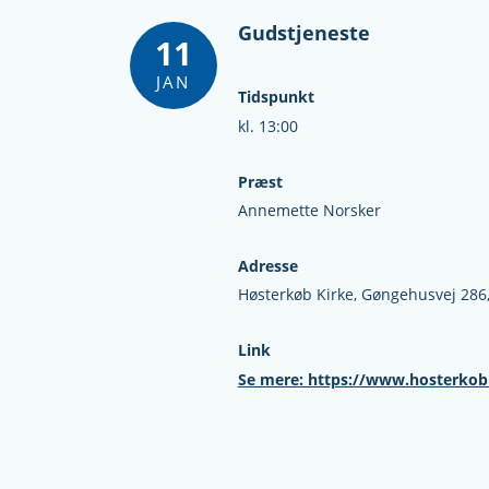
Gudstjeneste
11
JAN
Tidspunkt
kl. 13:00
Præst
Annemette Norsker
Adresse
Høsterkøb Kirke,
Gøngehusvej 286
Link
Se mere: https://www.hosterkob