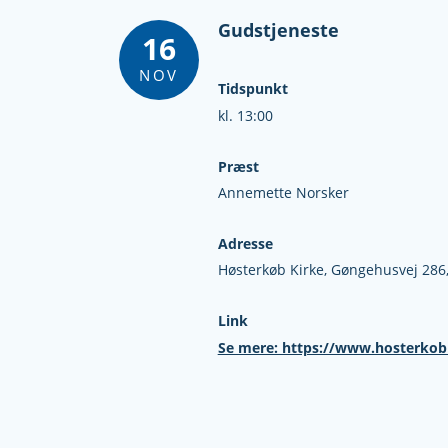
Gudstjeneste
16
NOV
Tidspunkt
kl. 13:00
Præst
Annemette Norsker
Adresse
Høsterkøb Kirke,
Gøngehusvej 286
Link
Se mere: https://www.hosterkob