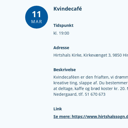
Kvindecafé
11
MAR
Tidspunkt
kl. 19:00
Adresse
Hirtshals Kirke,
Kirkevænget 3,
9850 Hi
Beskrivelse
Kvindecaféen er den friaften, vi drømm
kreative ting, slappe af. Du bestemmer
at deltage, kaffe og brød koster kr. 2
Nedergaard, tlf. 51 670 673
Link
Se mere: https://www.hirtshalssogn.