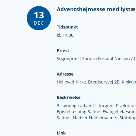
Adventshøjmesse med lystæ
13
DEC
Tidspunkt
kl. 11:00
Præst
Sognepræst Sandra Fossdal Nielsen / 
Adresse
Hellevad Kirke,
Bredkærsvej 2B,
Klokke
Beskrivelse
3. søndag i advent Liturgien: Præludi
Epistellæsning Salme: Evangelielæsni
Salme: Nadver Nadversalme: Slutning
Link