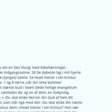
 om en fast liturgi med bibellæsninger,
øn Indgangssalme: 28 De dybeste lag i mit hjerte
se (synges) Salme: 54 Hvad mener I om Kristus
v. 1 og 8 Herre, når din time kommer
 største bud i loven Dette hellige evangelium
samledes de, og en af dem, en lovkyndig,
 » ›Du skal elske Herren din Gud af hele dit
et, som står lige med det: ›Du skal elske din næste
e Jesus dem: »Hvad mener I om Kristus? Hvis søn