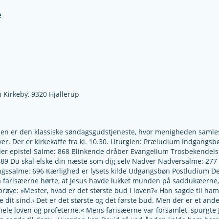
e
 Kirkeby,
9320 Hjallerup
ssen er den klassiske søndagsgudstjeneste, hvor menigheden samles
r. Der er kirkekaffe fra kl. 10.30. Liturgien: Præludium Indgangsb
eller epistel Salme: 868 Blinkende dråber Evangelium Trosbekendel
89 Du skal elske din næste som dig selv Nadver Nadversalme: 277 
ngssalme: 696 Kærlighed er lysets kilde Udgangsbøn Postludium Det
 farisæerne hørte, at Jesus havde lukket munden på saddukæerne, 
øve: »Mester, hvad er det største bud i loven?« Han sagde til ham:
le dit sind.‹ Det er det største og det første bud. Men der er et and
r hele loven og profeterne.« Mens farisæerne var forsamlet, spurgt