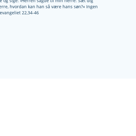
og sige: ›Herren sagde til min herre: Sæt dig
 herre, hvordan kan han så være hans søn?« Ingen
evangeliet 22,34-46