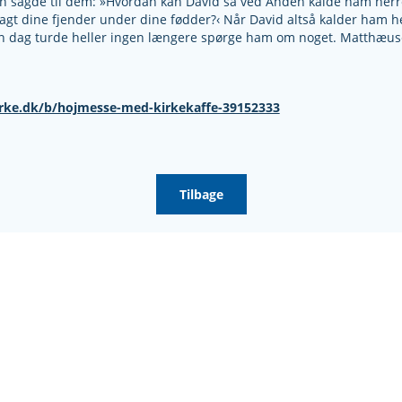
n sagde til dem: »Hvordan kan David så ved Ånden kalde ham herre 
r lagt dine fjender under dine fødder?‹ Når David altså kalder ham
en dag turde heller ingen længere spørge ham om noget. Matthæus
irke.dk/b/hojmesse-med-kirkekaffe-39152333
Tilbage