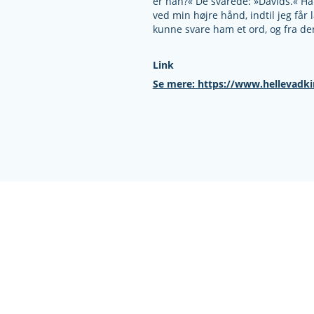
er han?« De svarede: »Davids.« Ha
ved min højre hånd, indtil jeg få
kunne svare ham et ord, og fra d
Link
Se mere: https://www.hellevadk