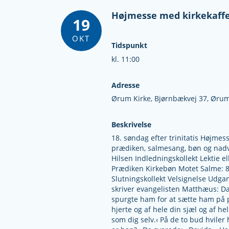
Højmesse med kirkekaff
19
OKT
Tidspunkt
kl. 11:00
Adresse
Ørum Kirke,
Bjørnbækvej 37,
Ørum
Beskrivelse
18. søndag efter trinitatis Højme
prædiken, salmesang, bøn og nadve
Hilsen Indledningskollekt Lektie 
Prædiken Kirkebøn Motet Salme: 8
Slutningskollekt Velsignelse Udga
skriver evangelisten Matthæus: Da
spurgte ham for at sætte ham på pr
hjerte og af hele din sjæl og af he
som dig selv.‹ På de to bud hvile