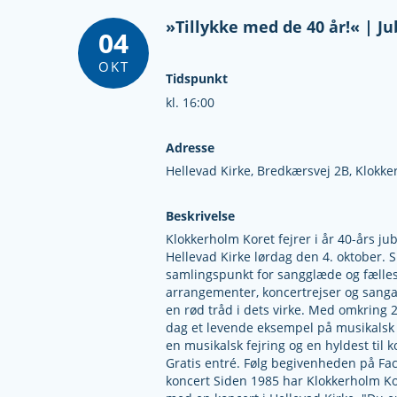
»Tillykke med de 40 år!« |
04
OKT
Tidspunkt
kl. 16:00
Adresse
Hellevad Kirke,
Bredkærsvej 2B,
Klokke
Beskrivelse
Klokkerholm Koret fejrer i år 40-års 
Hellevad Kirke lørdag den 4. oktober. 
samlingspunkt for sangglæde og fælles
arrangementer, koncertrejser og sangaf
en rød tråd i dets virke. Med omkring 
dag et levende eksempel på musikalsk 
en musikalsk fejring og en hyldest til k
Gratis entré. Følg begivenheden på Fa
koncert Siden 1985 har Klokkerholm Ko