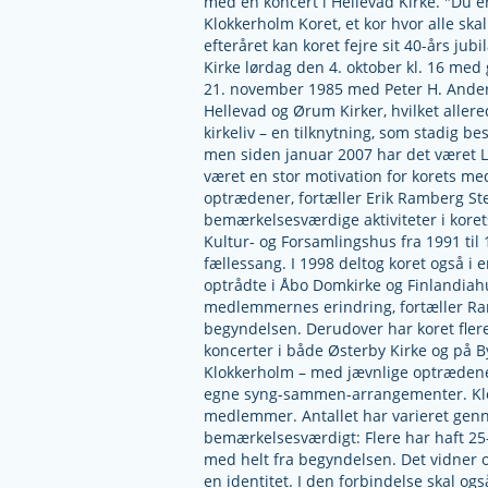
med en koncert i Hellevad Kirke. "Du e
Klokkerholm Koret, et kor hvor alle ska
efteråret kan koret fejre sit 40-års ju
Kirke lørdag den 4. oktober kl. 16 med 
21. november 1985 med Peter H. Ander
Hellevad og Ørum Kirker, hvilket allere
kirkeliv – en tilknytning, som stadig be
men siden januar 2007 har det været Li
været en stor motivation for korets me
optrædener, fortæller Erik Ramberg Ste
bemærkelsesværdige aktiviteter i kore
Kultur- og Forsamlingshus fra 1991 ti
fællessang. I 1998 deltog koret også i 
optrådte i Åbo Domkirke og Finlandiahus
medlemmernes erindring, fortæller Ran
begyndelsen. Derudover har koret fler
koncerter i både Østerby Kirke og på 
Klokkerholm – med jævnlige optrædener
egne syng-sammen-arrangementer. Klo
medlemmer. Antallet har varieret gen
bemærkelsesværdigt: Flere har haft 25
med helt fra begyndelsen. Det vidner o
en identitet. I den forbindelse skal og