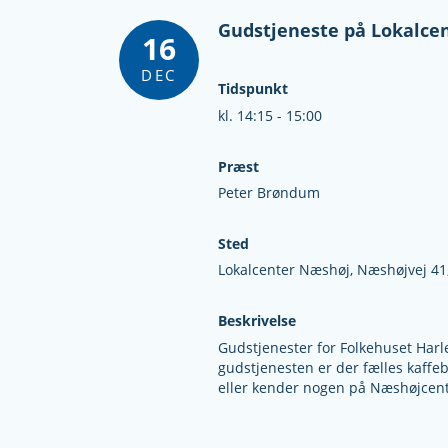
Gudstjeneste på Lokalce
16
DEC
Tidspunkt
kl. 14:15 - 15:00
Præst
Peter Brøndum
Sted
Lokalcenter Næshøj, Næshøjvej 41,
Beskrivelse
Gudstjenester for Folkehuset Har
gudstjenesten er der fælles kaffebo
eller kender nogen på Næshøjcent