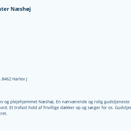
nter Næshøj
 8462 Harlev J
lev og plejehjemmet Næshøj. En nærværende og rolig gudstjeneste 
rd. Et trofast hold af frivillige dækker op og sørger for os. Gudstje
ret.